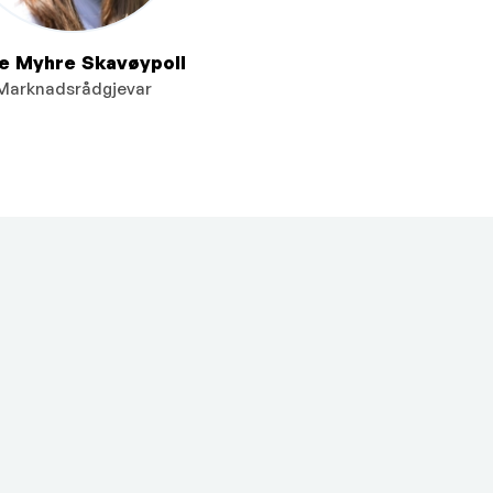
de Myhre Skavøypoll
Marknadsrådgjevar